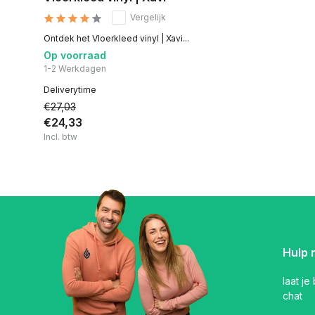
Vergelijk
Ontdek het Vloerkleed vinyl | Xavi...
Op voorraad
1-2 Werkdagen
Deliverytime
€27,03
€24,33
Incl. btw
Hulp 
laat je
chat