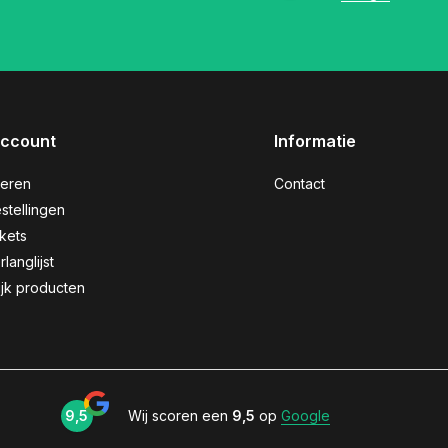
account
Informatie
reren
Contact
stellingen
ckets
rlanglijst
ijk producten
9,5
Wij scoren een
9,5
op
Google