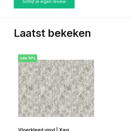
Schrijf je eigen review
Laatst bekeken
sale 10%
Vloerkleed vinyl | Xavi