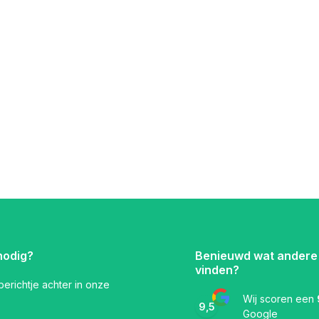
nodig?
Benieuwd wat andere
vinden?
 berichtje achter in onze
Wij scoren een
9,5
Google