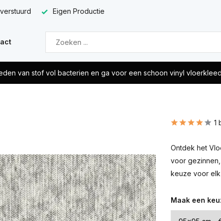
 verstuurd
Eigen Productie
act
eden van stof vol bacterien en ga voor een schoon vinyl vloerklee
1 
Ontdek het Vloe
voor gezinnen,
keuze voor elk 
Maak een keu