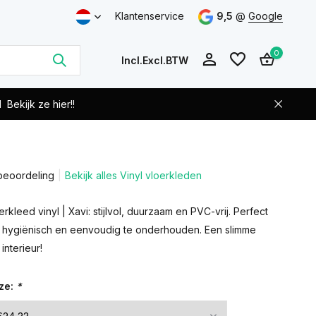
Klantenservice
9,5
@
Google
0
Incl.
Excl.
BTW
d
Bekijk ze hier!!
beoordeling
Bekijk alles Vinyl vloerkleden
Account
Account
aanmaken
aanmaken
rkleed vinyl | Xavi: stijlvol, duurzaam en PVC-vrij. Perfect
 hygiënisch en eenvoudig te onderhouden. Een slimme
interieur!
ze:
*