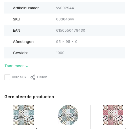
Artikelnummer
vv002944
SKU
003046vv
EAN
6150550478430
Afmetingen
95 x 95 x 0
Gewicht
1000
Toon meer
Vergelijk
Delen
Gerelateerde producten