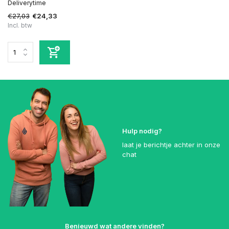
Deliverytime
€27,03
€24,33
Incl. btw
Hulp nodig?
laat je berichtje achter in onze
chat
Benieuwd wat andere vinden?