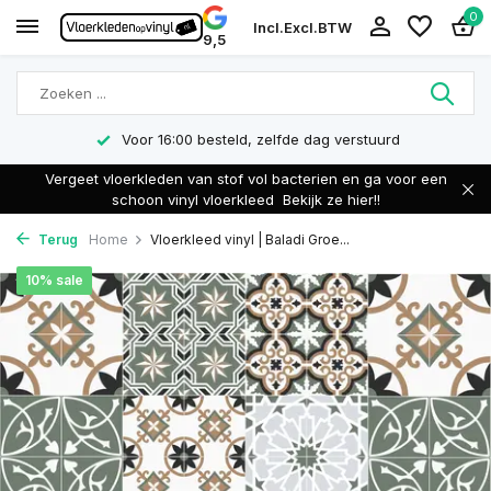
0
Incl.
Excl.
BTW
9,5
Voor 16:00 besteld, zelfde dag verstuurd
Vergeet vloerkleden van stof vol bacterien en ga voor een
schoon vinyl vloerkleed
Bekijk ze hier!!
Terug
Home
Vloerkleed vinyl | Baladi Groe...
10% sale