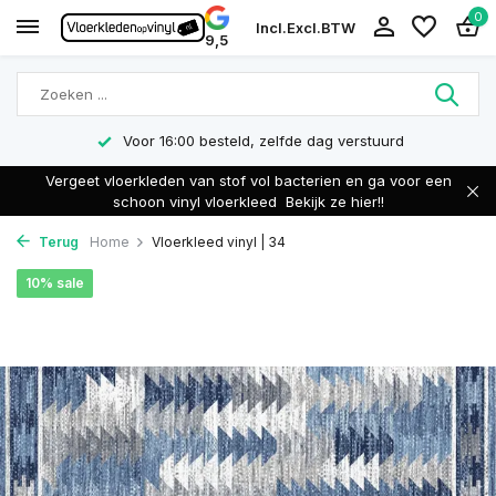
0
Incl.
Excl.
BTW
9,5
Voor 16:00 besteld, zelfde dag verstuurd
Vergeet vloerkleden van stof vol bacterien en ga voor een
schoon vinyl vloerkleed
Bekijk ze hier!!
Terug
Home
Vloerkleed vinyl | 34
10% sale