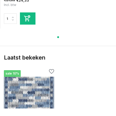
€27,03
€24,33
Incl. btw
Laatst bekeken
sale 10%