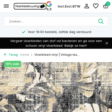
0
Incl.
Excl.
BTW
9,5
Voor 16:00 besteld, zelfde dag verstuurd
Vergeet vloerkleden van stof vol bacterien en ga voor een
schoon vinyl vloerkleed
Bekijk ze hier!!
Terug
Home
Vloerkleed vinyl | Vintage lea...
10% sale