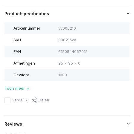
Productspecificaties
Artikelnummer
vv000210
SKU
000215vv
EAN
6150544067015
Afmetingen
95 x 95 x 0
Gewicht
1000
Toon meer
Vergelijk
Delen
Reviews