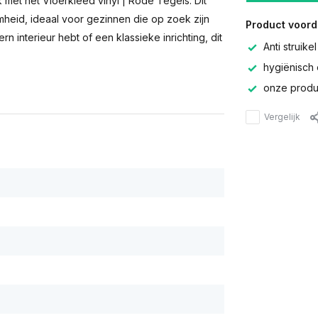
k met het Vloerkleed vinyl | Rode Tegels. Dit
mheid, ideaal voor gezinnen die op zoek zijn
Product voord
rn interieur hebt of een klassieke inrichting, dit
Anti struikel
hygiënisch 
onze produc
Vergelijk