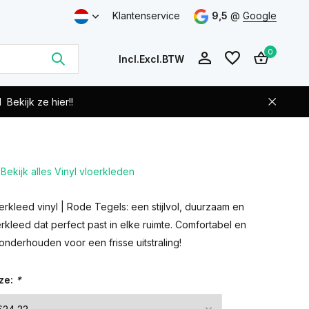
Klantenservice
9,5
@
Google
0
Incl.
Excl.
BTW
d
Bekijk ze hier!!
Bekijk alles Vinyl vloerkleden
Account
Account
aanmaken
aanmaken
rkleed vinyl | Rode Tegels: een stijlvol, duurzaam en
rkleed dat perfect past in elke ruimte. Comfortabel en
onderhouden voor een frisse uitstraling!
ze:
*