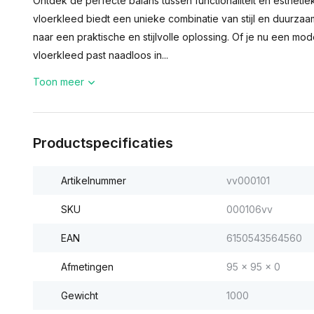
Ontdek de perfecte balans tussen functionaliteit en esthetie
vloerkleed biedt een unieke combinatie van stijl en duurzaa
naar een praktische en stijlvolle oplossing. Of je nu een mode
vloerkleed past naadloos in...
Toon meer
Productspecificaties
Artikelnummer
vv000101
SKU
000106vv
EAN
6150543564560
Afmetingen
95 x 95 x 0
Gewicht
1000