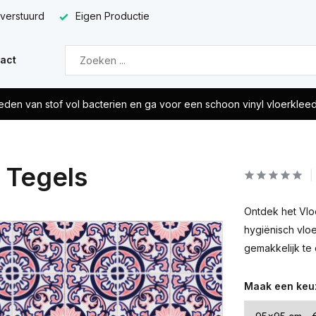
 verstuurd
Eigen Productie
act
eden van stof vol bacterien en ga voor een schoon vinyl vloerklee
e Tegels
Ontdek het Vloe
hygiënisch vloe
gemakkelijk te 
Maak een keu