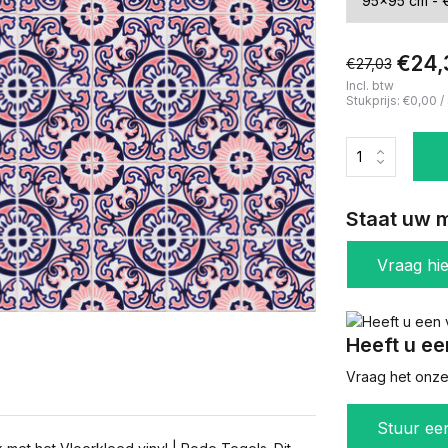
€24,
€27,03
Incl. btw
Stukprijs:
€0,00
/
Staat uw m
Vraag hi
Heeft u ee
Vraag het onze 
Stuur ee