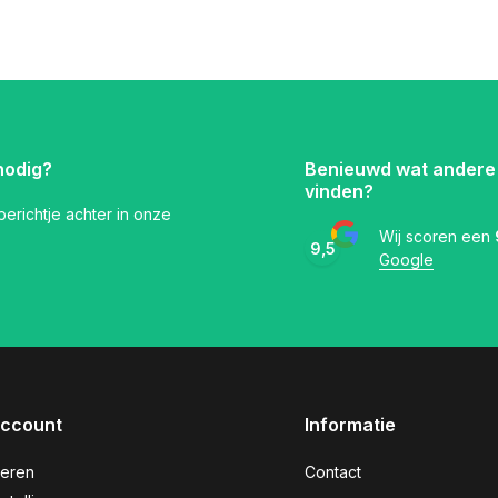
nodig?
Benieuwd wat andere
vinden?
 berichtje achter in onze
Wij scoren een
9,5
Google
account
Informatie
reren
Contact