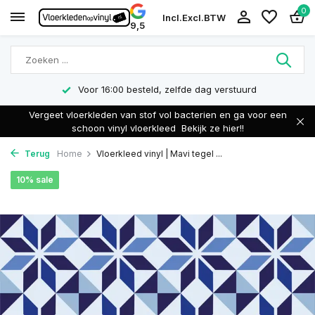
0
Incl.
Excl.
BTW
9,5
Voor 16:00 besteld, zelfde dag verstuurd
Vergeet vloerkleden van stof vol bacterien en ga voor een
schoon vinyl vloerkleed
Bekijk ze hier!!
Terug
Home
Vloerkleed vinyl | Mavi tegel ...
10% sale