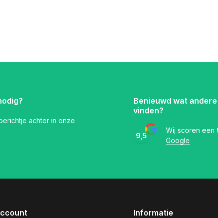
nodig?
Benieuwd wat andere
vinden?
 berichtje achter in onze
Wij scoren een
9,5
Google
account
Informatie