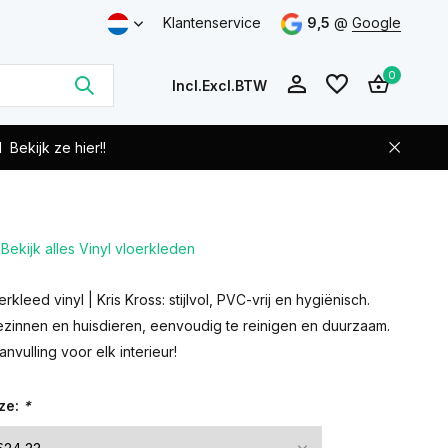
Klantenservice
9,5
@
Google
0
Incl.
Excl.
BTW
d
Bekijk ze hier!!
Bekijk alles Vinyl vloerkleden
Account
Account
aanmaken
aanmaken
kleed vinyl | Kris Kross: stijlvol, PVC-vrij en hygiënisch.
ezinnen en huisdieren, eenvoudig te reinigen en duurzaam.
vulling voor elk interieur!
ze:
*