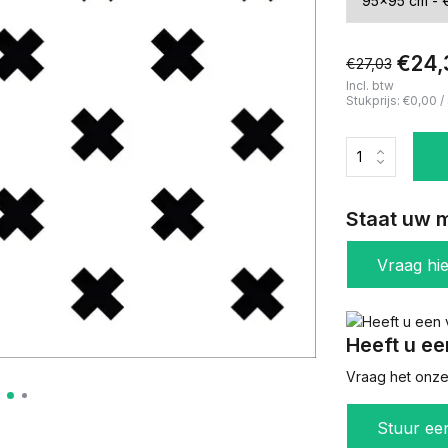
€24,
€27,03
Incl. btw
Stukprijs:
€0,00
/
Staat uw m
Vraag hi
Heeft u ee
Vraag het onze 
Stuur ee