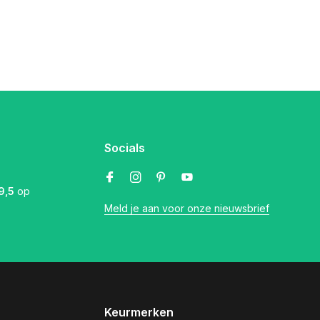
Socials
9,5
op
Meld je aan voor onze nieuwsbrief
Keurmerken