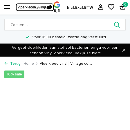
0
Incl.
Excl.
BTW
9,5
Voor 16:00 besteld, zelfde dag verstuurd
Vergeet vloerkleden van stof vol bacterien en ga voor een
schoon vinyl vloerkleed
Bekijk ze hier!!
Terug
Home
Vloerkleed vinyl | Vintage col...
10% sale