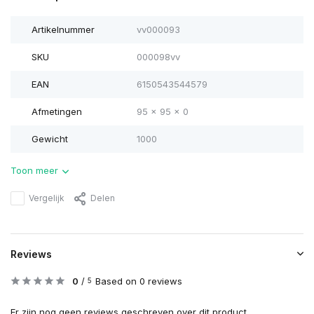
Artikelnummer
vv000093
SKU
000098vv
EAN
6150543544579
Afmetingen
95 x 95 x 0
Gewicht
1000
Toon meer
Vergelijk
Delen
Reviews
0
/
Based on 0 reviews
5
Er zijn nog geen reviews geschreven over dit product..