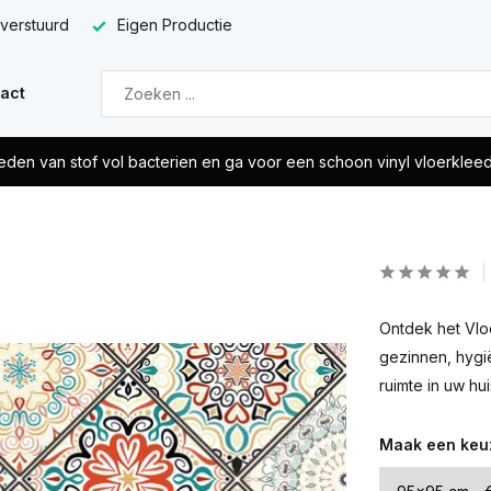
 verstuurd
Eigen Productie
act
eden van stof vol bacterien en ga voor een schoon vinyl vloerklee
Ontdek het Vloe
gezinnen, hygi
ruimte in uw hui
Maak een keu