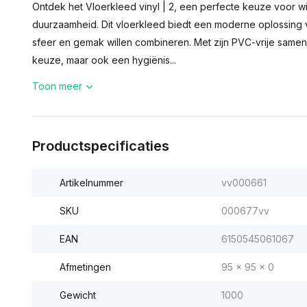
Ontdek het Vloerkleed vinyl | 2, een perfecte keuze voor wi
duurzaamheid. Dit vloerkleed biedt een moderne oplossing vo
sfeer en gemak willen combineren. Met zijn PVC-vrije samenste
keuze, maar ook een hygiënis...
Toon meer
Productspecificaties
Artikelnummer
vv000661
SKU
000677vv
EAN
6150545061067
Afmetingen
95 x 95 x 0
Gewicht
1000