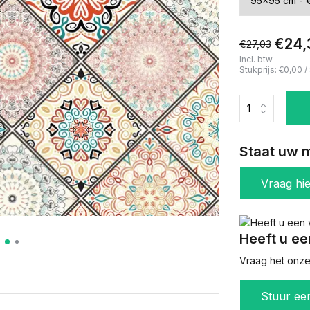
€24,
€27,03
Incl. btw
Stukprijs:
€0,00
/
Staat uw m
Vraag hi
Heeft u ee
Vraag het onze 
Stuur ee