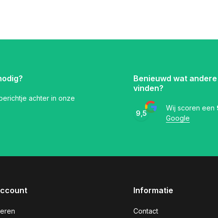
nodig?
Benieuwd wat andere
vinden?
 berichtje achter in onze
Wij scoren een
9,5
Google
account
Informatie
reren
Contact