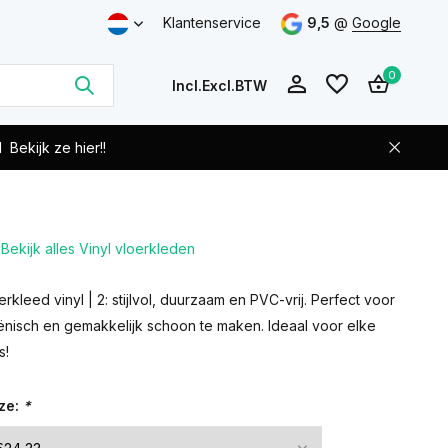
Klantenservice
9,5
@
Google
0
Incl.
Excl.
BTW
d
Bekijk ze hier!!
Bekijk alles Vinyl vloerkleden
Account
Account
aanmaken
aanmaken
rkleed vinyl | 2: stijlvol, duurzaam en PVC-vrij. Perfect voor
ënisch en gemakkelijk schoon te maken. Ideaal voor elke
s!
ze:
*