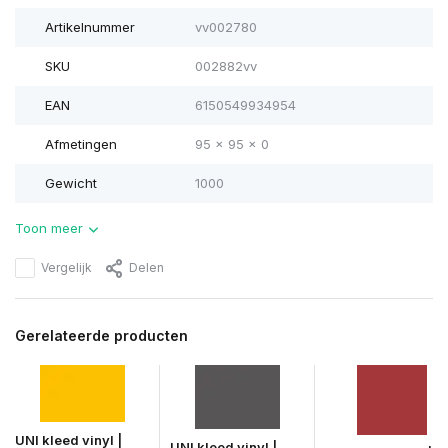
Artikelnummer
vv002780
SKU
002882vv
EAN
6150549934954
Afmetingen
95 x 95 x 0
Gewicht
1000
Toon meer
Vergelijk
Delen
Gerelateerde producten
UNI kleed vinyl |
UNI kleed vinyl |