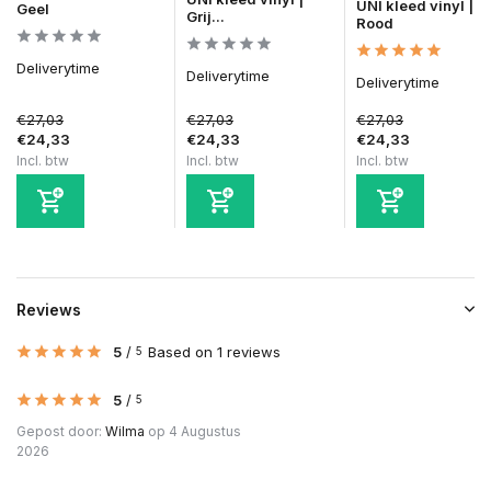
UNI kleed vinyl |
Geel
Grij...
Rood
Deliverytime
Deliverytime
Deliverytime
€27,03
€27,03
€27,03
€24,33
€24,33
€24,33
Incl. btw
Incl. btw
Incl. btw
Reviews
5
/
Based on 1 reviews
5
5
/
5
Gepost door:
Wilma
op 4 Augustus
2026