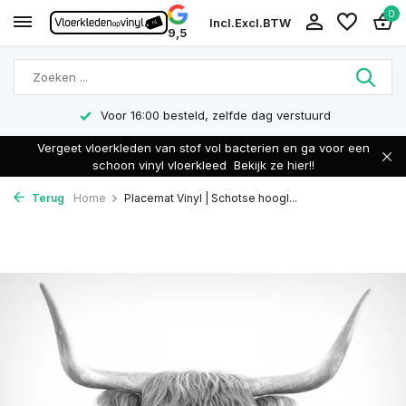
0
Incl.
Excl.
BTW
9,5
Voor 16:00 besteld, zelfde dag verstuurd
Vergeet vloerkleden van stof vol bacterien en ga voor een
schoon vinyl vloerkleed
Bekijk ze hier!!
Terug
Home
Placemat Vinyl | Schotse hoogl...