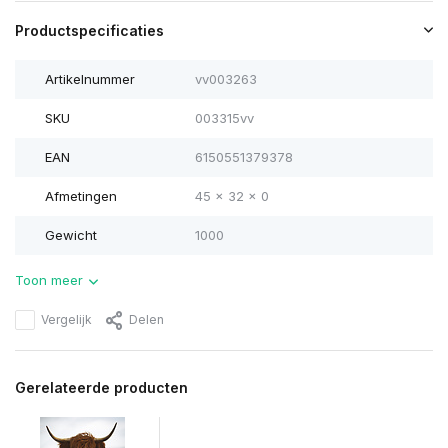
Productspecificaties
Artikelnummer
vv003263
SKU
003315vv
EAN
6150551379378
Afmetingen
45 x 32 x 0
Gewicht
1000
Toon meer
Vergelijk
Delen
Gerelateerde producten