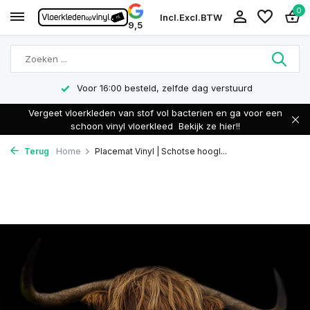
0
Incl.
Excl.
BTW
9,5
Voor 16:00 besteld, zelfde dag verstuurd
Vergeet vloerkleden van stof vol bacterien en ga voor een
schoon vinyl vloerkleed
Bekijk ze hier!!
Terug
Home
Placemat Vinyl | Schotse hoogl...