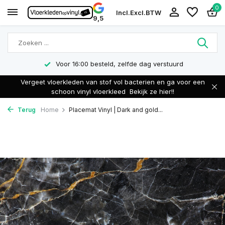
0
Incl.
Excl.
BTW
9,5
Voor 16:00 besteld, zelfde dag verstuurd
Vergeet vloerkleden van stof vol bacterien en ga voor een
schoon vinyl vloerkleed
Bekijk ze hier!!
Terug
Home
Placemat Vinyl | Dark and gold...