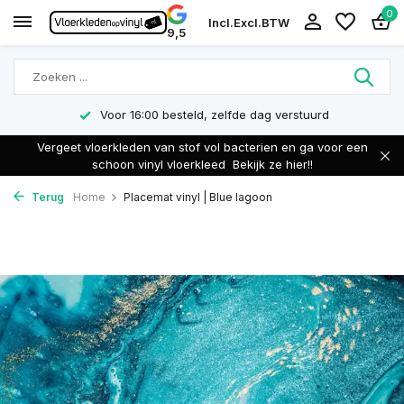
0
Incl.
Excl.
BTW
9,5
Voor 16:00 besteld, zelfde dag verstuurd
Vergeet vloerkleden van stof vol bacterien en ga voor een
schoon vinyl vloerkleed
Bekijk ze hier!!
Terug
Home
Placemat vinyl | Blue lagoon