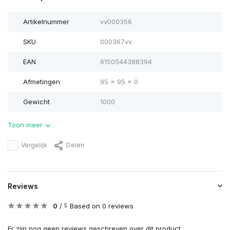
Artikelnummer
vv000356
SKU
000367vv
EAN
6150544388394
Afmetingen
95 x 95 x 0
Gewicht
1000
Toon meer
Vergelijk
Delen
Reviews
0
/
Based on 0 reviews
5
Er zijn nog geen reviews geschreven over dit product..