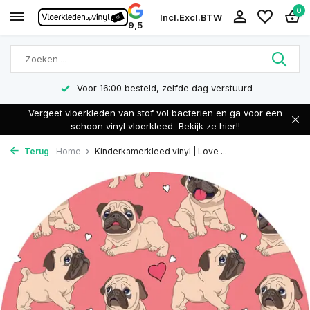
0
Incl.
Excl.
BTW
9,5
Voor 16:00 besteld, zelfde dag verstuurd
Vergeet vloerkleden van stof vol bacterien en ga voor een
schoon vinyl vloerkleed
Bekijk ze hier!!
Terug
Home
Kinderkamerkleed vinyl | Love ...