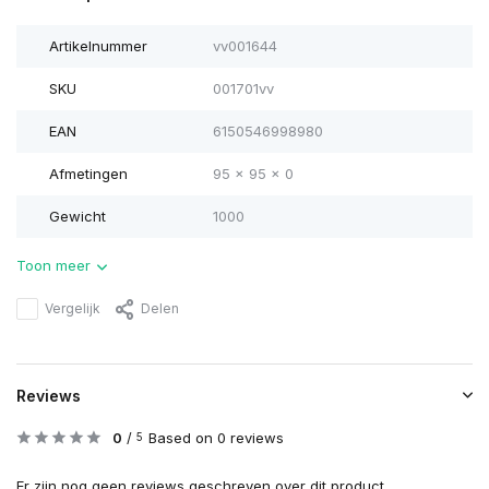
Artikelnummer
vv001644
SKU
001701vv
EAN
6150546998980
Afmetingen
95 x 95 x 0
Gewicht
1000
Toon meer
Vergelijk
Delen
Reviews
0
/
Based on 0 reviews
5
Er zijn nog geen reviews geschreven over dit product..