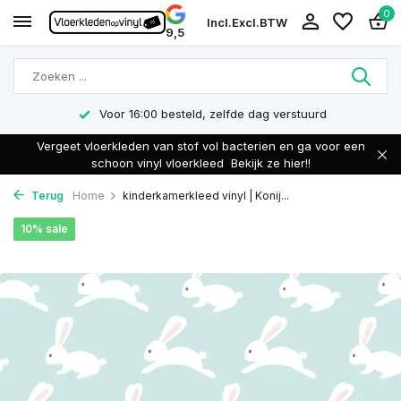
0
Incl.
Excl.
BTW
9,5
Voor 16:00 besteld, zelfde dag verstuurd
Vergeet vloerkleden van stof vol bacterien en ga voor een
schoon vinyl vloerkleed
Bekijk ze hier!!
Terug
Home
kinderkamerkleed vinyl | Konij...
10% sale