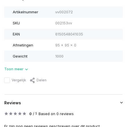
Artikelnummer
vv002072
SKU
002153vv
EAN
6150548041035
Afmetingen
95 x 95 x 0
Gewicht
1000
Toon meer
Vergelijk
Delen
Reviews
0
/
Based on 0 reviews
5
Er zijn nog geen reviews geschreven over dit product..