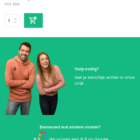
Incl. btw
Hulp nodig?
laat je berichtje achter in onze
chat
Benieuwd wat andere vinden?
9,5
Wij scoren een
9,5
op
Google