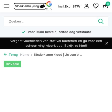
0
Incl.
Excl.
BTW
9,5
Voor 16:00 besteld, zelfde dag verstuurd
Vergeet vloerkleden van stof vol bacterien en ga voor een
schoon vinyl vloerkleed
Bekijk ze hier!!
Terug
Home
Kinderkamer kleed | Unicorn bl...
10% sale