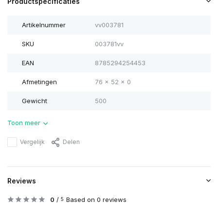
Productspecificaties
Artikelnummer
vv003781
SKU
003781vv
EAN
8785294254453
Afmetingen
76 x 52 x 0
Gewicht
500
Toon meer
Vergelijk
Delen
Reviews
0
/
Based on 0 reviews
5