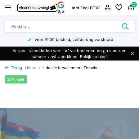
0
Incl.
Excl.
BTW
9,5
Voor 16:00 besteld, zelfde dag verstuurd
Vergeet vloerkleden van stof vol bacterien en ga voor een
schoon vinyl vloerkleed
Bekijk ze hier!!
Terug
Home
Inductie beschermer | Terschel...
25% sale