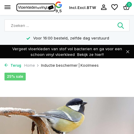
0
Incl.
Excl.
BTW
9,5
Voor 16:00 besteld, zelfde dag verstuurd
Vergeet vloerkleden van stof vol bacterien en ga voor een
schoon vinyl vloerkleed
Bekijk ze hier!!
Terug
Home
Inductie beschermer | Koolmees
25% sale