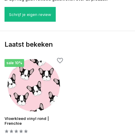
Schrijf je eigen review
Laatst bekeken
sale 10%
Vloerkleed vinyl rond |
Frenchie