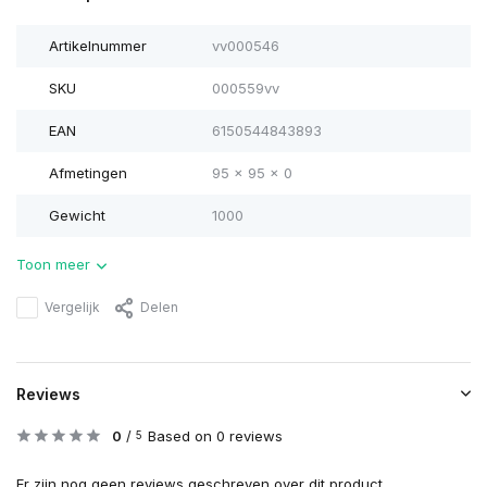
Artikelnummer
vv000546
SKU
000559vv
EAN
6150544843893
Afmetingen
95 x 95 x 0
Gewicht
1000
Toon meer
Vergelijk
Delen
Reviews
0
/
Based on 0 reviews
5
Er zijn nog geen reviews geschreven over dit product..