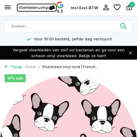
0
Incl.
Excl.
BTW
9,5
Voor 16:00 besteld, zelfde dag verstuurd
Vergeet vloerkleden van stof vol bacterien en ga voor een
schoon vinyl vloerkleed
Bekijk ze hier!!
Terug
Home
Vloerkleed vinyl rond | French...
10% sale