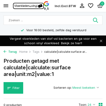
0
Incl.
Excl.
BTW
9,5
Voor 16:00 besteld, zelfde dag verstuurd
Vergeet vloerkleden van stof vol bacterien en ga voor een
schoon vinyl vloerkleed
Bekijk ze hier!!
Terug
Home
Tags
calculate|calculate:surface ar...
Producten getagd met
calculate|calculate:surface
area|unit:m2|value:1
Sorteren op:
Filter
Toon:
0 producten